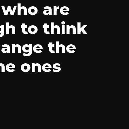
 who are
h to think
hange the
he ones