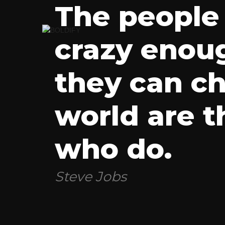
The people
crazy enoug
they can c
world are t
who do.
Steve Jobs