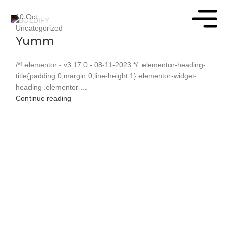
10
Oct
Uncategorized
Yumm
/*! elementor - v3.17.0 - 08-11-2023 */ .elementor-heading-
title{padding:0;margin:0;line-height:1}.elementor-widget-
heading .elementor-...
Continue reading