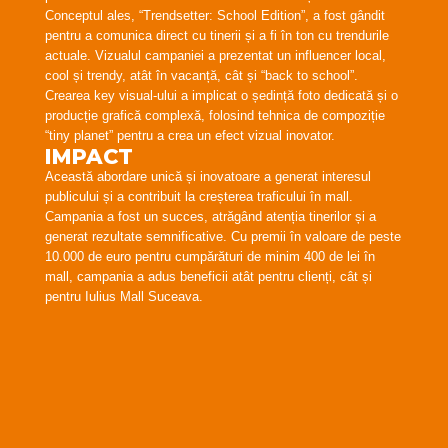
Conceptul ales, “Trendsetter: School Edition”, a fost gândit
pentru a comunica direct cu tinerii și a fi în ton cu trendurile
actuale. Vizualul campaniei a prezentat un influencer local,
cool și trendy, atât în vacanță, cât și “back to school”.
Crearea key visual-ului a implicat o ședință foto dedicată și o
producție grafică complexă, folosind tehnica de compoziție
“tiny planet” pentru a crea un efect vizual inovator.
IMPACT
Această abordare unică și inovatoare a generat interesul
publicului și a contribuit la creșterea traficului în mall.
Campania a fost un succes, atrăgând atenția tinerilor și a
generat rezultate semnificative. Cu premii în valoare de peste
10.000 de euro pentru cumpărături de minim 400 de lei în
mall, campania a adus beneficii atât pentru clienți, cât și
pentru Iulius Mall Suceava.