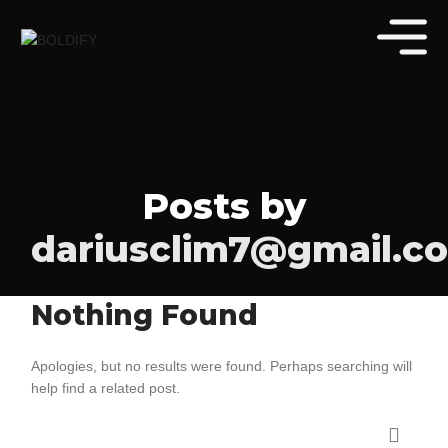
Posts by
dariusclim7@gmail.c
Nothing Found
Apologies, but no results were found. Perhaps searching will
help find a related post.